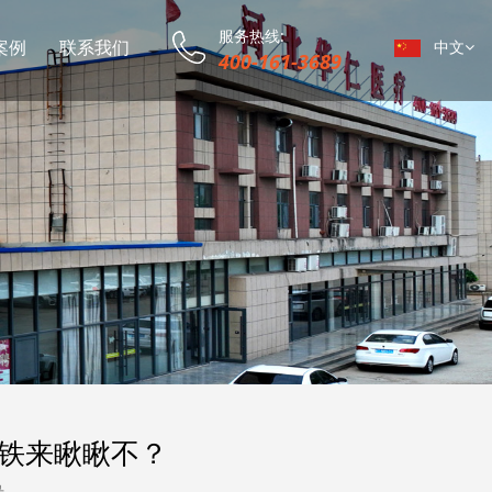
服务热线:
案例
联系我们
中文
400-161-3689
铁来瞅瞅不？
号