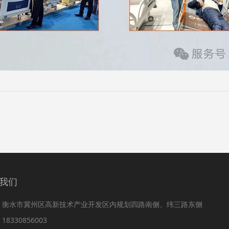
我们
：衡水市冀州区高新技术产业开发区内规划四路南侧、纬三路东侧
8330856003